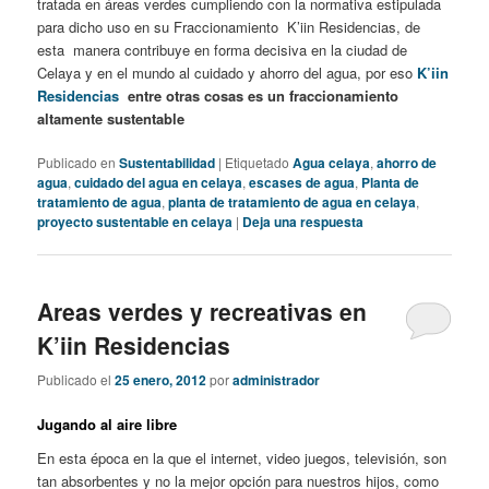
tratada en áreas verdes cumpliendo con la normativa estipulada
para dicho uso en su Fraccionamiento K’iin Residencias, de
esta manera contribuye en forma decisiva en la ciudad de
Celaya y en el mundo al cuidado y ahorro del agua, por eso
K’iin
Residencias
entre otras cosas es un fraccionamiento
altamente sustentable
Publicado en
Sustentabilidad
|
Etiquetado
Agua celaya
,
ahorro de
agua
,
cuidado del agua en celaya
,
escases de agua
,
Planta de
tratamiento de agua
,
planta de tratamiento de agua en celaya
,
proyecto sustentable en celaya
|
Deja una respuesta
Areas verdes y recreativas en
K’iin Residencias
Publicado el
25 enero, 2012
por
administrador
Jugando al aire libre
En esta época en la que el internet, video juegos, televisión, son
tan absorbentes y no la mejor opción para nuestros hijos, como