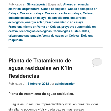
Publicado en
Sin categoría
|
Etiquetado
Ahorro en energia
electrica
,
arquitectura
,
Casas ecologicas
,
Casas ecologicas en
Celaya
,
Casas en celaya
,
Casas en venta en celaya
,
Celaya
,
cuidado del agua en celaya
,
desarrolladora
,
desarrollos
ecologicos
,
energia solar
,
Fraccionamiento en celaya
,
Fraccionamiento en Venta en Celaya
,
proyecto sustentable en
celaya
,
tecnologias ecologicas
,
Tecnologias sustentables
,
urbanismo sustentable
,
Venta de casas en Celaya
|
Deja una
respuesta
Planta de Tratamiento de
aguas residuales en K´iin
Residencias
Publicado el
15 febrero, 2012
por
administrador
Planta de tratamiento de aguas residuales.
El agua es un recurso imprescindible y vital en nuestras vidas,
sin ella no podemos vivir y cada vez es mas escaso