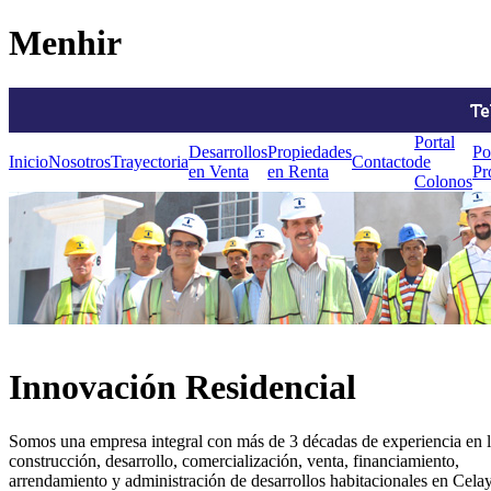
Menhir
Portal
Desarrollos
Propiedades
Po
Inicio
Nosotros
Trayectoria
Contacto
de
en Venta
en Renta
Pr
Colonos
Innovación Residencial
Somos una empresa integral con más de 3 décadas de experiencia en 
construcción, desarrollo, comercialización, venta, financiamiento,
arrendamiento y administración de desarrollos habitacionales en Cela