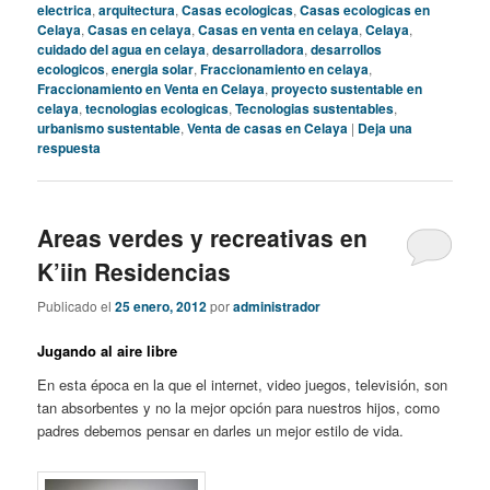
electrica
,
arquitectura
,
Casas ecologicas
,
Casas ecologicas en
Celaya
,
Casas en celaya
,
Casas en venta en celaya
,
Celaya
,
cuidado del agua en celaya
,
desarrolladora
,
desarrollos
ecologicos
,
energia solar
,
Fraccionamiento en celaya
,
Fraccionamiento en Venta en Celaya
,
proyecto sustentable en
celaya
,
tecnologias ecologicas
,
Tecnologias sustentables
,
urbanismo sustentable
,
Venta de casas en Celaya
|
Deja una
respuesta
Areas verdes y recreativas en
K’iin Residencias
Publicado el
25 enero, 2012
por
administrador
Jugando al aire libre
En esta época en la que el internet, video juegos, televisión, son
tan absorbentes y no la mejor opción para nuestros hijos, como
padres debemos pensar en darles un mejor estilo de vida.