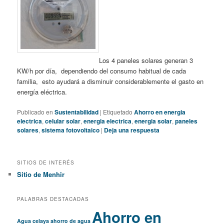
Los 4 paneles solares generan 3
KW/h por día, dependiendo del consumo habitual de cada
familia, esto ayudará a disminuir considerablemente el gasto en
energía eléctrica.
Publicado en
Sustentabilidad
|
Etiquetado
Ahorro en energia
electrica
,
celular solar
,
energia electrica
,
energia solar
,
paneles
solares
,
sistema fotovoltaico
|
Deja una respuesta
SITIOS DE INTERÉS
Sitio de Menhir
PALABRAS DESTACADAS
Ahorro en
Agua celaya
ahorro de agua