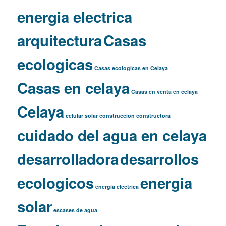
energia electrica
arquitectura
Casas
ecologicas
Casas ecologicas en Celaya
Casas en celaya
Casas en venta en celaya
Celaya
celular solar
construccion
constructora
cuidado del agua en celaya
desarrolladora
desarrollos
ecologicos
energia
energia electrica
solar
escases de agua