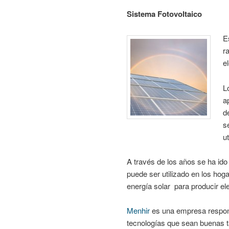
Sistema Fotovoltaico
E
r
e
L
a
d
s
u
A través de los años se ha ido
puede ser utilizado en los hog
energía solar para producir ele
Menhir
es una empresa respons
tecnologías que sean buenas