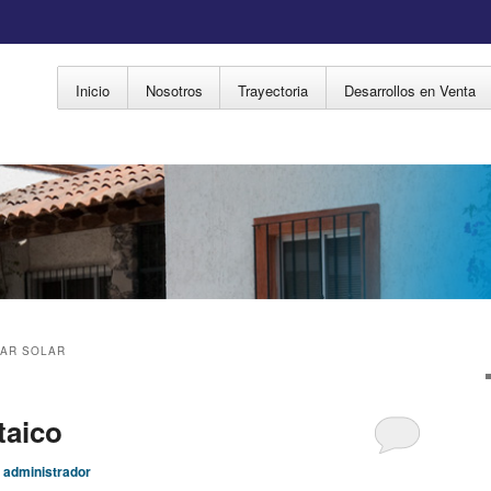
Menú principal
Inicio
Nosotros
Trayectoria
Desarrollos en Venta
Ir al contenido principal
Ir al contenido secundario
AR SOLAR
taico
r
administrador