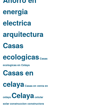
Ahorro en
energia
electrica
arquitectura
Casas
ecologicas
Casas
ecologicas en Celaya
Casas en
celaya
Casas en venta en
Celaya
celaya
celular
solar
construccion
constructora