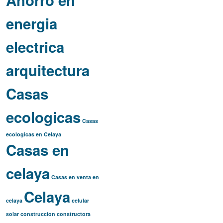
Ahorro en
energia
electrica
arquitectura
Casas
ecologicas
Casas
ecologicas en Celaya
Casas en
celaya
Casas en venta en
Celaya
celaya
celular
solar
construccion
constructora