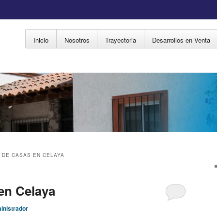
Menú principal
Inicio
Nosotros
Trayectoria
Desarrollos en Venta
Ir al contenido principal
Ir al contenido secundario
 DE CASAS EN CELAYA
en Celaya
inistrador