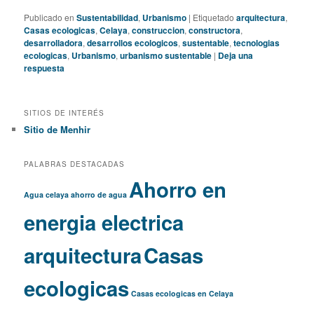
Publicado en
Sustentabilidad
,
Urbanismo
|
Etiquetado
arquitectura
,
Casas ecologicas
,
Celaya
,
construccion
,
constructora
,
desarrolladora
,
desarrollos ecologicos
,
sustentable
,
tecnologias
ecologicas
,
Urbanismo
,
urbanismo sustentable
|
Deja una
respuesta
SITIOS DE INTERÉS
Sitio de Menhir
PALABRAS DESTACADAS
Ahorro en
Agua celaya
ahorro de agua
energia electrica
arquitectura
Casas
ecologicas
Casas ecologicas en Celaya